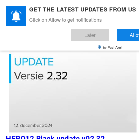
GET THE LATEST UPDATES FROM US
Click on Allow to get notifications
GoPro HERO12 - GoPro Blog
Later
All
by PushAlert
HERO12 Black update v02.32