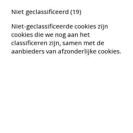
Niet geclassificeerd (19)
Niet-geclassificeerde cookies zijn
cookies die we nog aan het
classificeren zijn, samen met de
aanbieders van afzonderlijke cookies.
Naam
Aanbied
_DDS-Show_session
show.dji.com
awpv8281
awin1.com
AWSESS
awin1.com