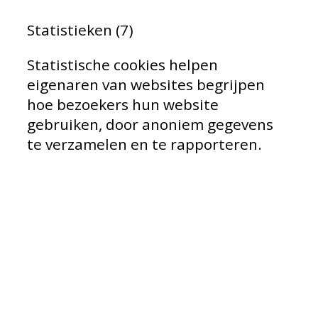
Statistieken (7)
Statistische cookies helpen
eigenaren van websites begrijpen
hoe bezoekers hun website
gebruiken, door anoniem gegevens
te verzamelen en te rapporteren.
Naam
Aanbieder
Nie
@@History/@@scroll|#
goproblog.nl
gec
Reg
uni