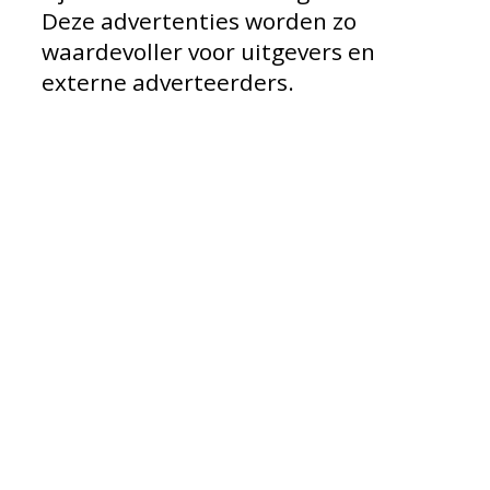
Deze advertenties worden zo
waardevoller voor uitgevers en
externe adverteerders.
Naam
Aanbieder
B
n
g
_hjIncludedInSample
goproblog.nl
w
i
t
a
U
A
v