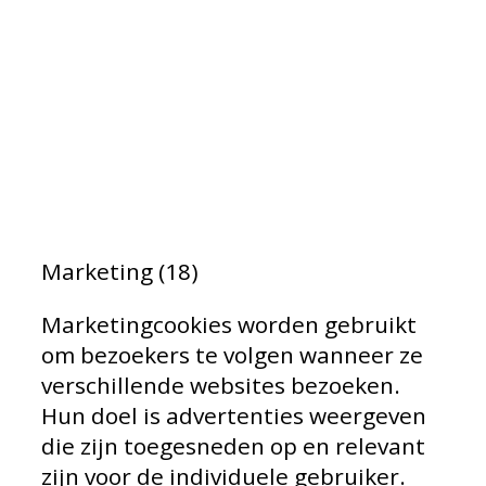
om 
dji.com
geg
_gid [x2]
goproblog.nl
gen
hoe
bez
web
geb
Marketing (18)
Marketingcookies worden gebruikt
om bezoekers te volgen wanneer ze
verschillende websites bezoeken.
Hun doel is advertenties weergeven
die zijn toegesneden op en relevant
zijn voor de individuele gebruiker.