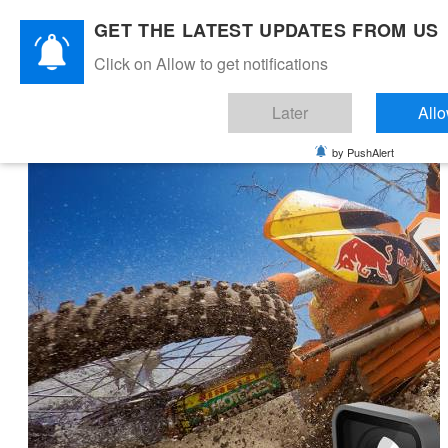
GET THE LATEST UPDATES FROM US
Click on Allow to get notifications
GoPro HERO6 onderdelen -
GoPro Blog
Later
All
by PushAlert