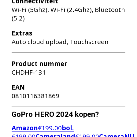
Connectiviteit
Wi-Fi (5Ghz), Wi-Fi (2.4Ghz), Bluetooth
(5.2)
Extras
Auto cloud upload, Touchscreen
Product nummer
CHDHF-131
EAN
0810116381869
GoPro HERO 2024 kopen?
Amazon
€
199.00
bol.
€
199.00
Cameraland
€
199.00
CameraNU