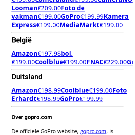
Looman
€
209.00
Foto de
vakman
€
199.00
GoPro
€
199.99
Kamera
Express
€
199.00
MediaMarkt
€
199.00
België
Amazon
€
197.98
bol.
€
199.00
Coolblue
€
199.00
FNAC
€
229.00
Go
Duitsland
Amazon
€
198.99
Coolblue
€
199.00
Foto
Erhardt
€
198.99
GoPro
€
199.99
Over gopro.com
De officiele GoPro website,
gopro.com
, is