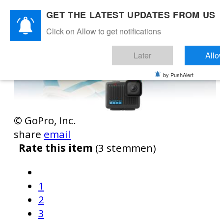
GET THE LATEST UPDATES FROM US
Click on Allow to get notifications
Later
All
by PushAlert
© GoPro, Inc.
share
email
Rate this item
(3 stemmen)
1
2
3