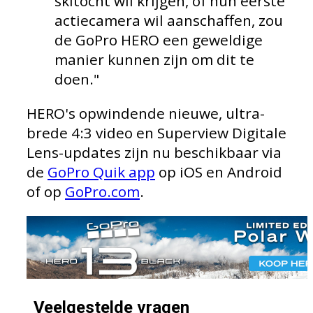
skitocht wil krijgen, of hun eerste
actiecamera wil aanschaffen, zou
de GoPro HERO een geweldige
manier kunnen zijn om dit te
doen."
HERO's opwindende nieuwe, ultra-
brede 4:3 video en Superview Digitale
Lens-updates zijn nu beschikbaar via
de
GoPro Quik app
op iOS en Android
of op
GoPro.com
.
Veelgestelde vragen